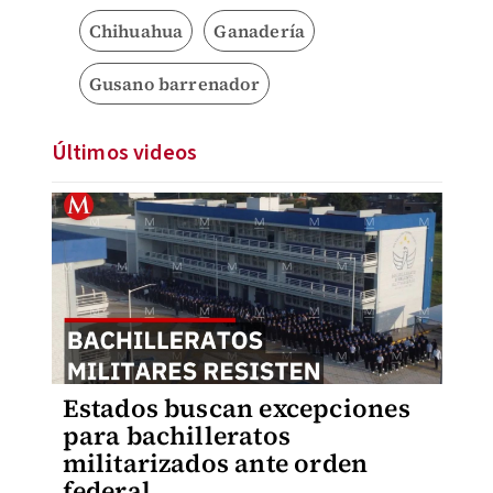
Chihuahua
Ganadería
Gusano barrenador
Últimos videos
Estados buscan excepciones
para bachilleratos
militarizados ante orden
federal