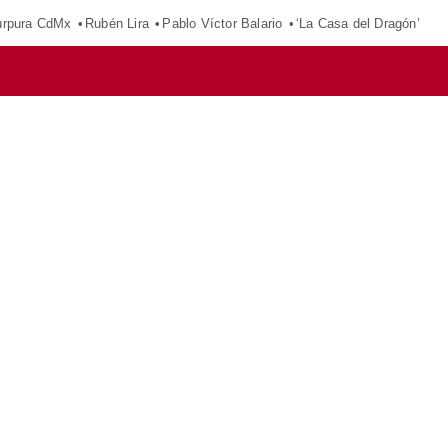
púrpura CdMx
Rubén Lira
Pablo Víctor Balario
‘La Casa del Dragón’