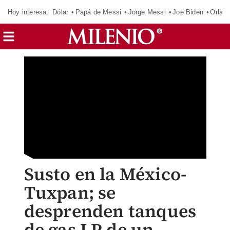
Hoy interesa:
Dólar
Papá de Messi
Jorge Messi
Joe Biden
Orland
Susto en la México-
Tuxpan; se
desprenden tanques
de gas LP de un