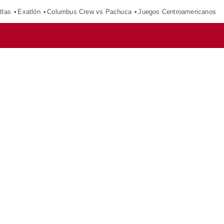
tlas
Exatlón
Columbus Crew vs Pachuca
Juegos Centroamericanos