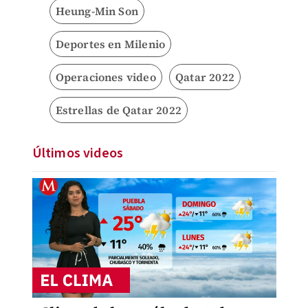
Heung-Min Son
Deportes en Milenio
Operaciones video
Qatar 2022
Estrellas de Qatar 2022
Últimos videos