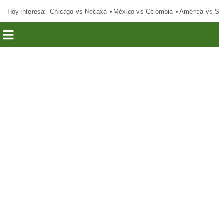
Hoy interesa:
Chicago vs Necaxa
México vs Colombia
América vs S