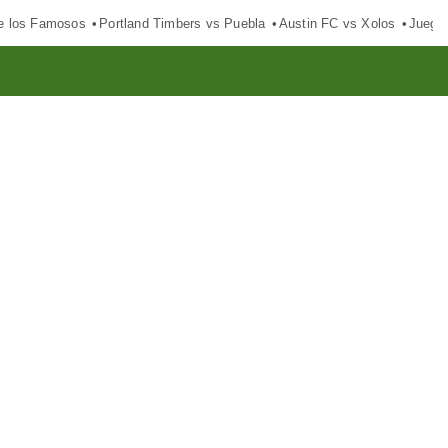
e los Famosos
Portland Timbers vs Puebla
Austin FC vs Xolos
Juego