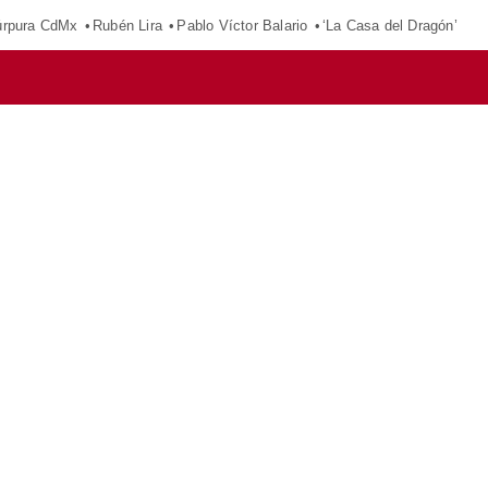
púrpura CdMx
Rubén Lira
Pablo Víctor Balario
‘La Casa del Dragón’