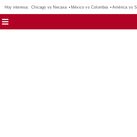
Hoy interesa:
Chicago vs Necaxa
México vs Colombia
América vs S