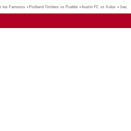
e los Famosos
Portland Timbers vs Puebla
Austin FC vs Xolos
Juego