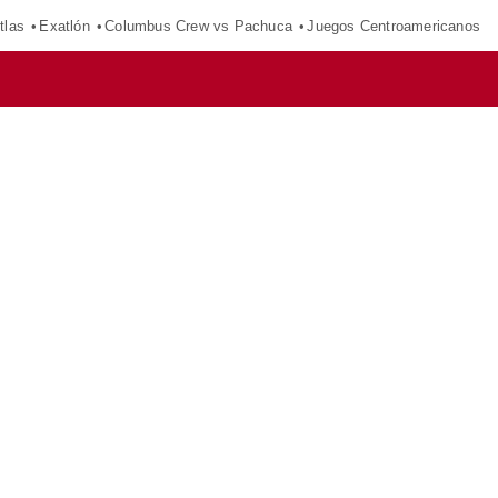
tlas
Exatlón
Columbus Crew vs Pachuca
Juegos Centroamericanos