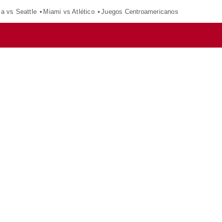
ca vs Seattle
Miami vs Atlético
Juegos Centroamericanos