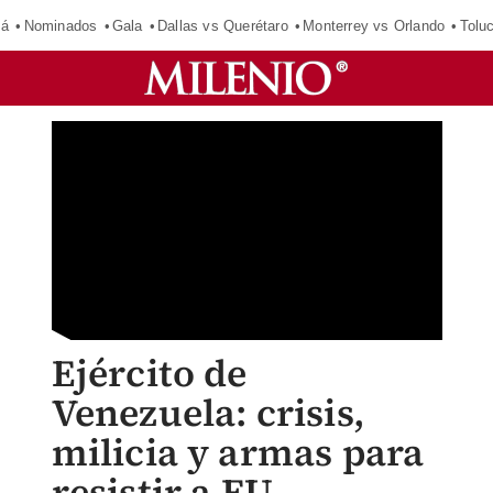
má
Nominados
Gala
Dallas vs Querétaro
Monterrey vs Orlando
Tolu
Ejército de
Venezuela: crisis,
milicia y armas para
resistir a EU