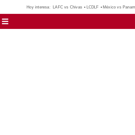
Hoy interesa:
LAFC vs Chivas
LCDLF
México vs Pana