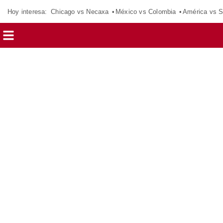
Hoy interesa:
Chicago vs Necaxa
México vs Colombia
América vs S