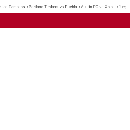
e los Famosos
Portland Timbers vs Puebla
Austin FC vs Xolos
Juego