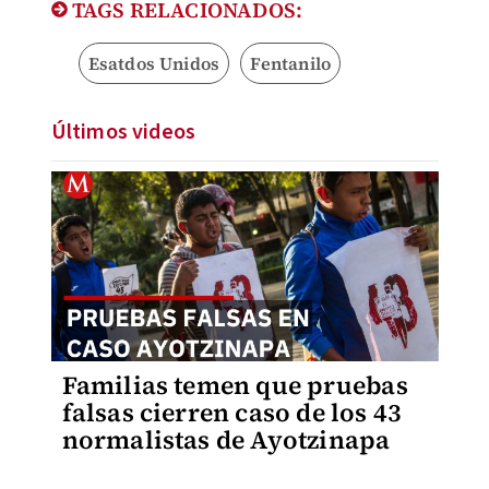
TAGS RELACIONADOS:
Esatdos Unidos
Fentanilo
Últimos videos
Familias temen que pruebas
falsas cierren caso de los 43
normalistas de Ayotzinapa