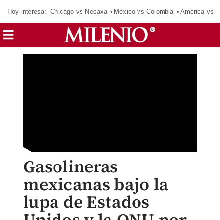
Hoy interesa:
Chicago vs Necaxa
México vs Colombia
América vs S
Gasolineras
mexicanas bajo la
lupa de Estados
Unidos y la ONU por