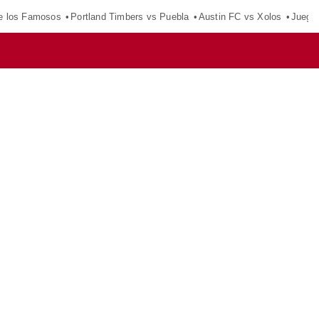
e los Famosos
Portland Timbers vs Puebla
Austin FC vs Xolos
Juego