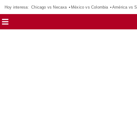
Hoy interesa:
Chicago vs Necaxa
México vs Colombia
América vs S