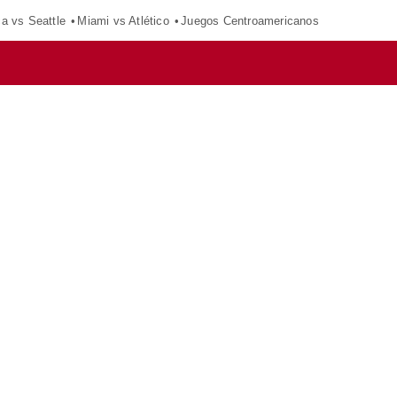
ca vs Seattle
Miami vs Atlético
Juegos Centroamericanos