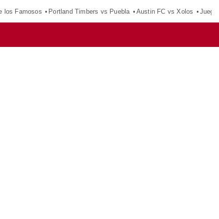
e los Famosos
Portland Timbers vs Puebla
Austin FC vs Xolos
Juego