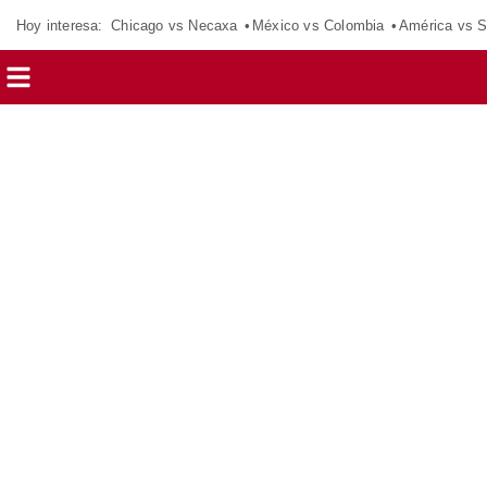
Hoy interesa:
Chicago vs Necaxa
México vs Colombia
América vs S