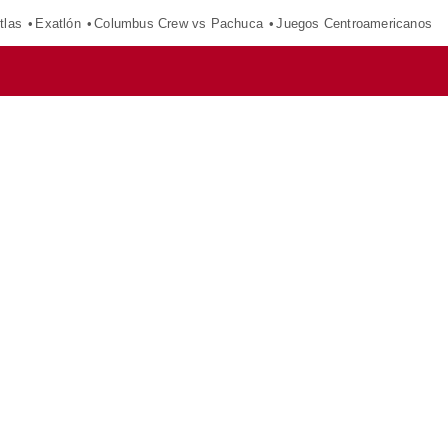
tlas
Exatlón
Columbus Crew vs Pachuca
Juegos Centroamericanos