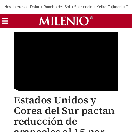
Hoy interesa:
Dólar
Rancho del Sol
Salmonela
Keiko Fujimori
CJ
Estados Unidos y
Corea del Sur pactan
reducción de
aranceles al 15 por