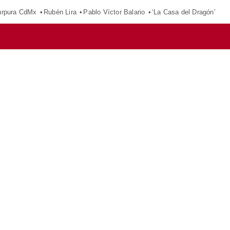
púrpura CdMx
Rubén Lira
Pablo Víctor Balario
‘La Casa del Dragón’