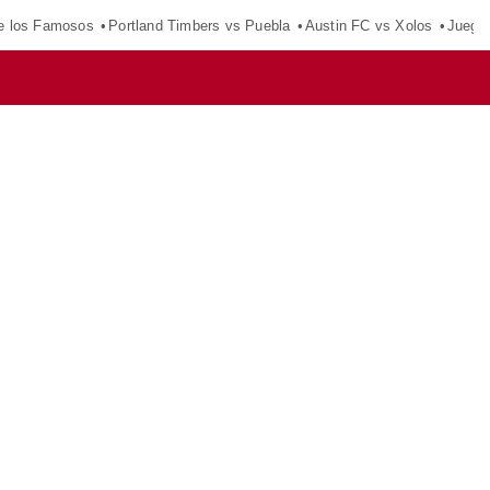
e los Famosos
Portland Timbers vs Puebla
Austin FC vs Xolos
Juego