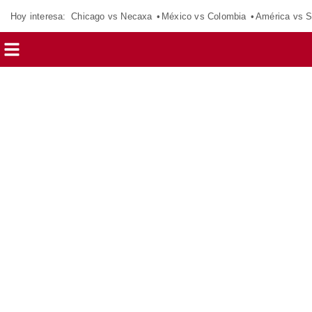
Hoy interesa:
Chicago vs Necaxa
México vs Colombia
América vs S