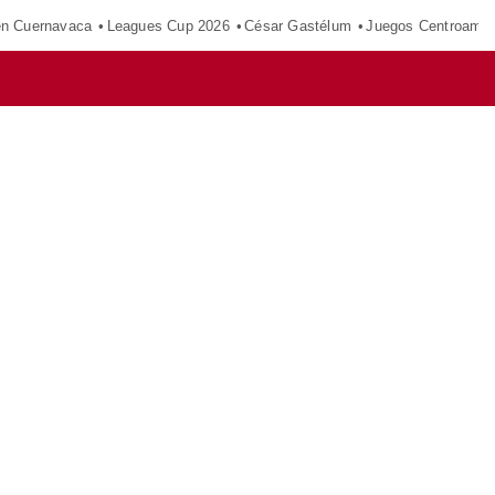
en Cuernavaca
Leagues Cup 2026
César Gastélum
Juegos Centroamer