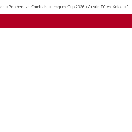
tos
Panthers vs Cardinals
Leagues Cup 2026
Austin FC vs Xolos
Ju