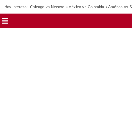
Hoy interesa:
Chicago vs Necaxa
México vs Colombia
América vs S