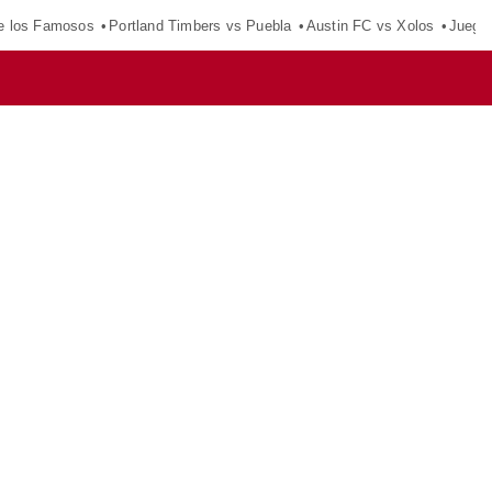
e los Famosos
Portland Timbers vs Puebla
Austin FC vs Xolos
Juego