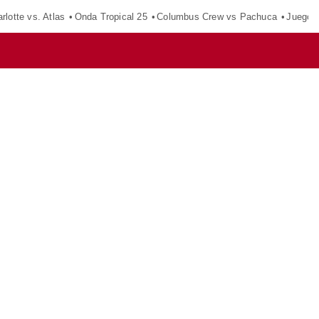
rlotte vs. Atlas
Onda Tropical 25
Columbus Crew vs Pachuca
Juegos