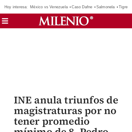
Hoy interesa:
México vs Venezuela
Caso Dafne
Salmonela
Tigres 
INE anula triunfos de
magistraturas por no
tener promedio
mínimo de 8. Pedro