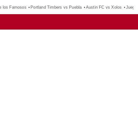
e los Famosos
Portland Timbers vs Puebla
Austin FC vs Xolos
Juego