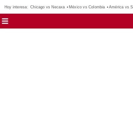
Hoy interesa:
Chicago vs Necaxa
México vs Colombia
América vs S