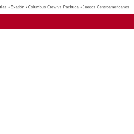
tlas
Exatlón
Columbus Crew vs Pachuca
Juegos Centroamericanos