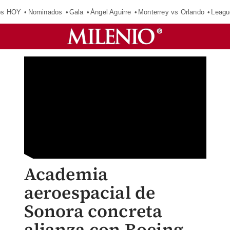
os HOY
Nominados
Gala
Ángel Aguirre
Monterrey vs Orlando
Leagu
Academia
aeroespacial de
Sonora concreta
alianza con Boeing