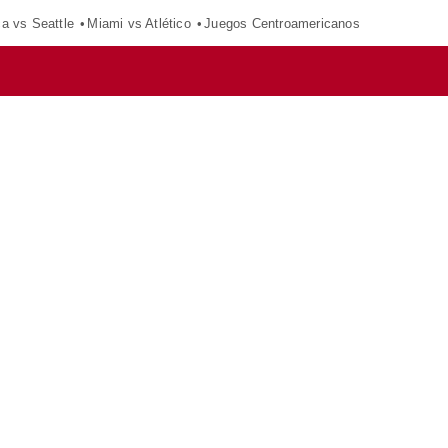
ca vs Seattle
Miami vs Atlético
Juegos Centroamericanos