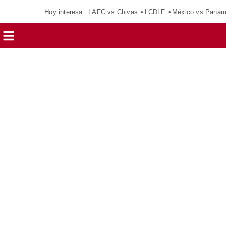
Hoy interesa:
LAFC vs Chivas
LCDLF
México vs Pana