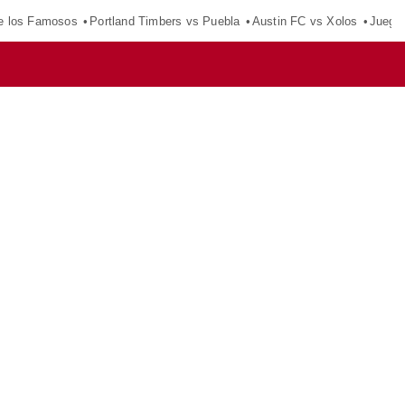
e los Famosos
Portland Timbers vs Puebla
Austin FC vs Xolos
Juego