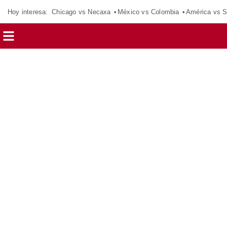
Hoy interesa:
Chicago vs Necaxa
México vs Colombia
América vs S