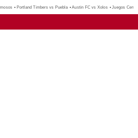
amosos
Portland Timbers vs Puebla
Austin FC vs Xolos
Juegos Centr