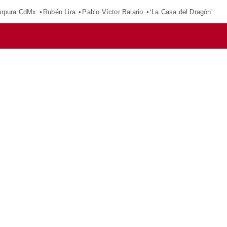
púrpura CdMx
Rubén Lira
Pablo Víctor Balario
‘La Casa del Dragón’