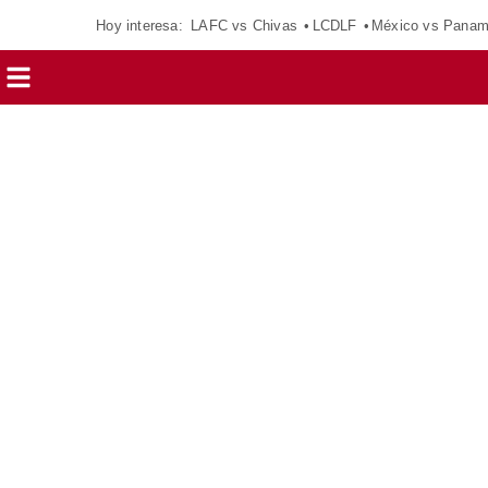
Hoy interesa:
LAFC vs Chivas
LCDLF
México vs Pana