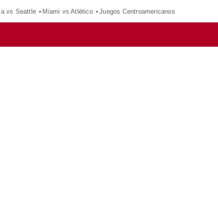
ca vs Seattle
Miami vs Atlético
Juegos Centroamericanos