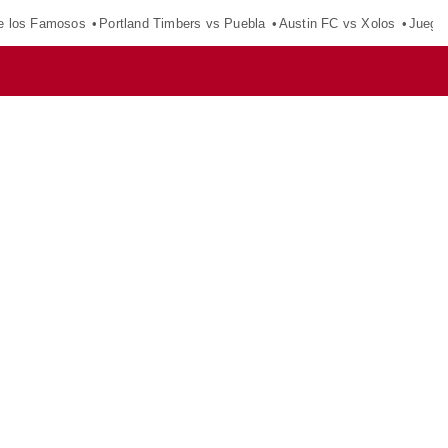
e los Famosos
Portland Timbers vs Puebla
Austin FC vs Xolos
Juego