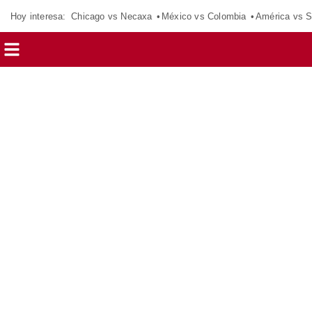
Hoy interesa:
Chicago vs Necaxa
México vs Colombia
América vs S