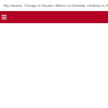
Hoy interesa:
Chicago vs Necaxa
México vs Colombia
América vs S