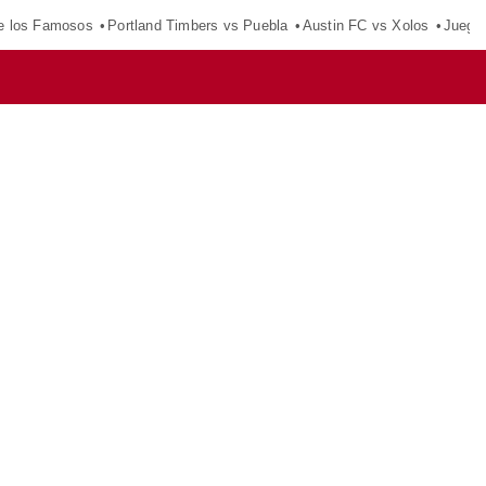
e los Famosos
Portland Timbers vs Puebla
Austin FC vs Xolos
Juego