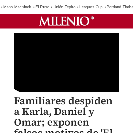
Mano Machinek
El Ruso
Unión Tepito
Leagues Cup
Portland Timb
Familiares despiden
a Karla, Daniel y
Omar; exponen
falsos motivos de 'El