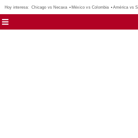
Hoy interesa:
Chicago vs Necaxa
México vs Colombia
América vs S