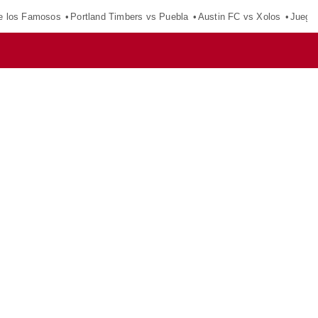
e los Famosos
Portland Timbers vs Puebla
Austin FC vs Xolos
Juego