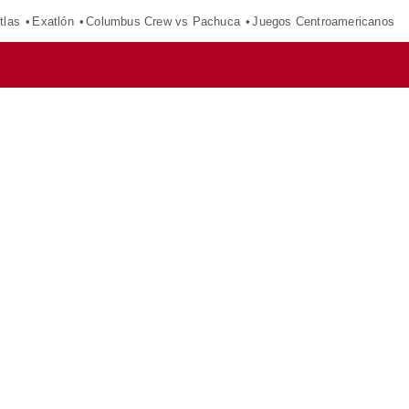
tlas
Exatlón
Columbus Crew vs Pachuca
Juegos Centroamericanos