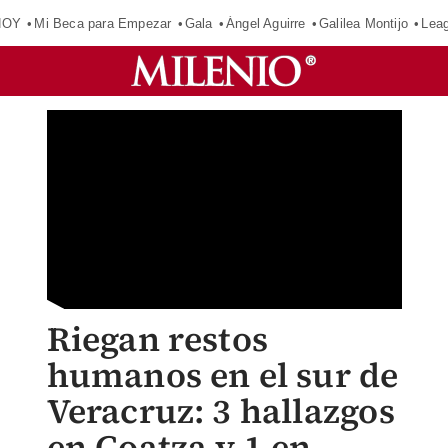
HOY
Mi Beca para Empezar
Gala
Ángel Aguirre
Galilea Montijo
Lea
Riegan restos
humanos en el sur de
Veracruz: 3 hallazgos
en Coatza y 1 en