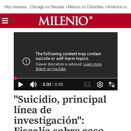
Hoy interesa:
Chicago vs Necaxa
México vs Colombia
América vs S
"Suicidio, principal
línea de
investigación":
Fiscalía sobre caso