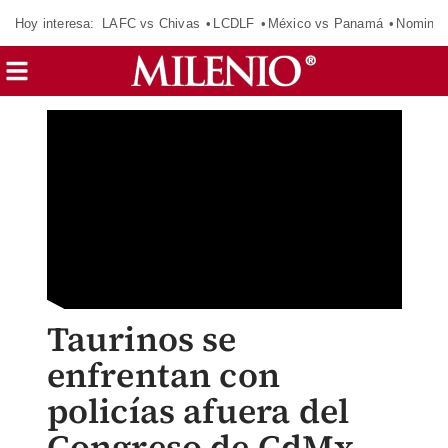
Hoy interesa:
LAFC vs Chivas
LCDLF
México vs Panamá
Nomina
Taurinos se
enfrentan con
policías afuera del
Congreso de CdMx