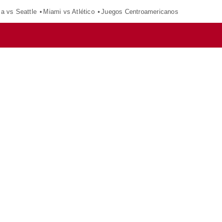
ca vs Seattle
Miami vs Atlético
Juegos Centroamericanos