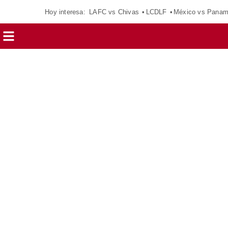
Hoy interesa:
LAFC vs Chivas
LCDLF
México vs Pana