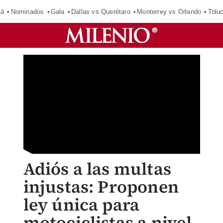
má
Nominados
Gala
Dallas vs Querétaro
Monterrey vs Orlando
Tolu
Adiós a las multas
injustas: Proponen
ley única para
motociclistas a nivel