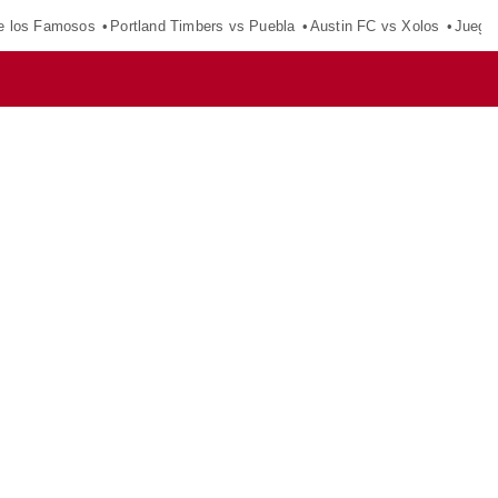
e los Famosos
Portland Timbers vs Puebla
Austin FC vs Xolos
Juego