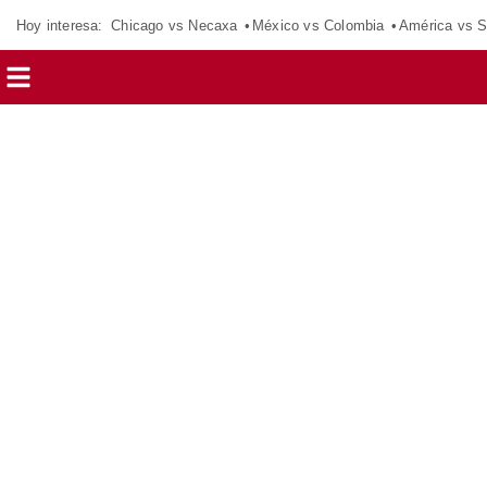
Hoy interesa:
Chicago vs Necaxa
México vs Colombia
América vs S