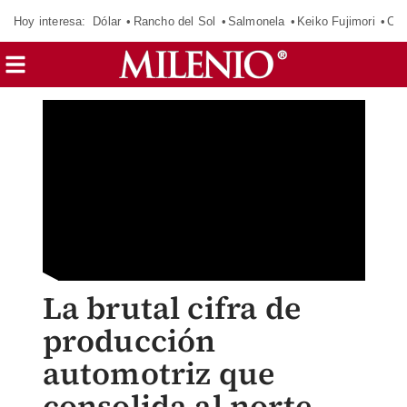
Hoy interesa:
Dólar
Rancho del Sol
Salmonela
Keiko Fujimori
Cas
La brutal cifra de
producción
automotriz que
consolida al norte