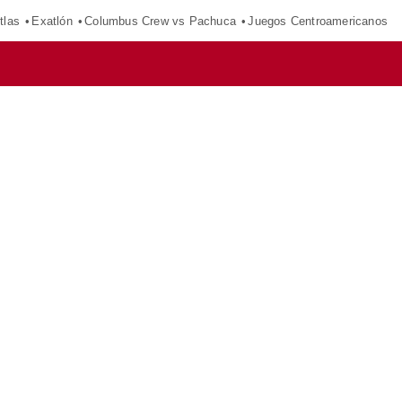
tlas
Exatlón
Columbus Crew vs Pachuca
Juegos Centroamericanos