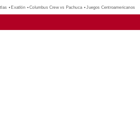
tlas
Exatlón
Columbus Crew vs Pachuca
Juegos Centroamericanos