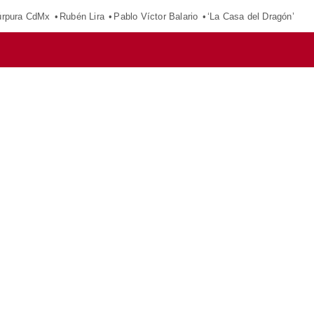
púrpura CdMx
Rubén Lira
Pablo Víctor Balario
‘La Casa del Dragón’