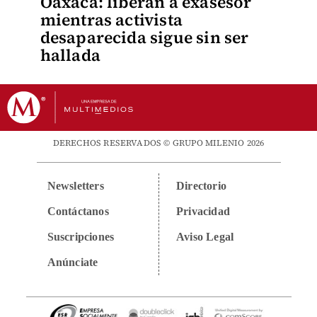
Oaxaca: liberan a exasesor
mientras activista
desaparecida sigue sin ser
hallada
DERECHOS RESERVADOS © GRUPO MILENIO 2026
Newsletters
Directorio
Contáctanos
Privacidad
Suscripciones
Aviso Legal
Anúnciate