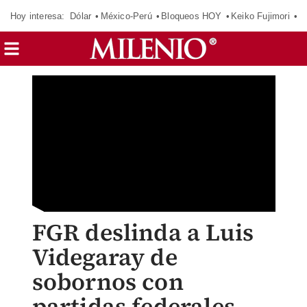
Hoy interesa:
Dólar
México-Perú
Bloqueos HOY
Keiko Fujimori
C
FGR deslinda a Luis
Videgaray de
sobornos con
partidas federales