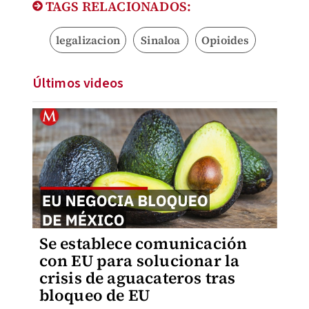
TAGS RELACIONADOS:
legalizacion
Sinaloa
Opioides
Últimos videos
Se establece comunicación
con EU para solucionar la
crisis de aguacateros tras
bloqueo de EU